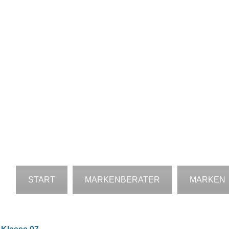
Tr
START
MARKENBERATER
MARKEN